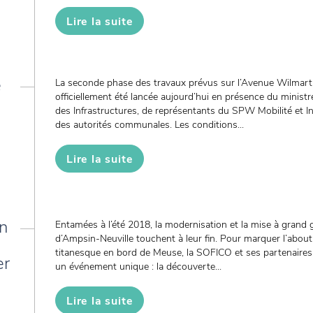
Lire la suite
e
La seconde phase des travaux prévus sur l’Avenue Wilmart
officiellement été lancée aujourd’hui en présence du ministre
des Infrastructures, de représentants du SPW Mobilité et I
des autorités communales. Les conditions...
Lire la suite
on
Entamées à l’été 2018, la modernisation et la mise à grand g
d’Ampsin-Neuville touchent à leur fin. Pour marquer l’abou
titanesque en bord de Meuse, la SOFICO et ses partenaires i
er
un événement unique : la découverte...
Lire la suite