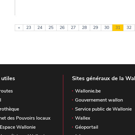
«
23
24
25
26
27
28
29
30
31
32
 utiles
Sites généraux de la Wal
routes
Wallonie.be
l
Gouvernement wallon
rothèque
Service public de Wallonie
het des Pouvoirs locaux
Wallex
Espace Wallonie
Géoportail