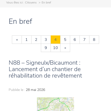
Vous êtes ici :
Citoyens
En bref
En bref
«
1
2
3
4
5
6
7
8
9
10
»
N88 – Signeulx/Bicaumont :
Lancement d’un chantier de
réhabilitation de revêtement
Publiée le :
28 mai 2026