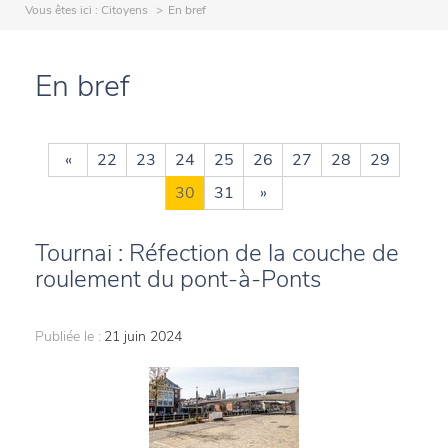
Vous êtes ici :
Citoyens
En bref
En bref
«
22
23
24
25
26
27
28
29
30
31
»
Tournai : Réfection de la couche de
roulement du pont-à-Ponts
Publiée le :
21 juin 2024