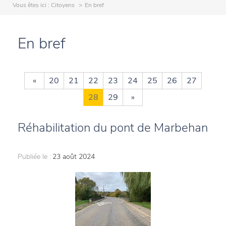
Vous êtes ici :
Citoyens
En bref
En bref
«
20
21
22
23
24
25
26
27
28
29
»
Réhabilitation du pont de Marbehan
Publiée le :
23 août 2024