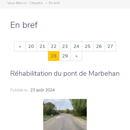
Vous êtes ici :
Citoyens
En bref
En bref
«
20
21
22
23
24
25
26
27
28
29
»
Réhabilitation du pont de Marbehan
Publiée le :
23 août 2024