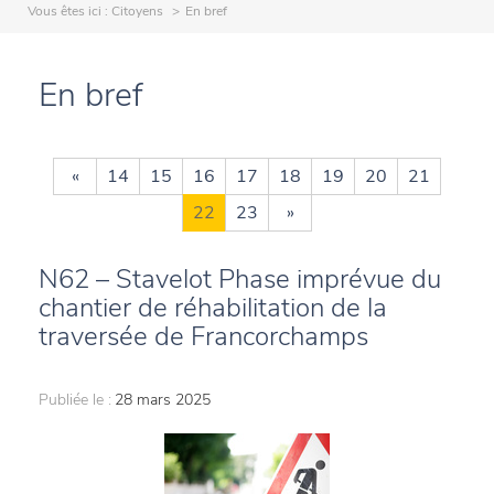
Vous êtes ici :
Citoyens
En bref
En bref
«
14
15
16
17
18
19
20
21
22
23
»
N62 – Stavelot Phase imprévue du
chantier de réhabilitation de la
traversée de Francorchamps
Publiée le :
28 mars 2025