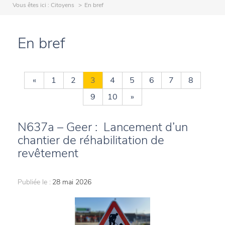
Vous êtes ici :
Citoyens
En bref
En bref
«
1
2
3
4
5
6
7
8
9
10
»
N637a – Geer : Lancement d’un
chantier de réhabilitation de
revêtement
Publiée le :
28 mai 2026