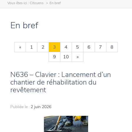
Vous êtes ici :
Citoyens
En bref
En bref
«
1
2
3
4
5
6
7
8
9
10
»
N636 – Clavier : Lancement d’un
chantier de réhabilitation du
revêtement
Publiée le :
2 juin 2026