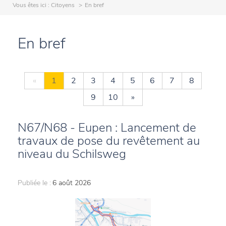
Vous êtes ici :
Citoyens
En bref
En bref
«
1
2
3
4
5
6
7
8
9
10
»
N67/N68 - Eupen : Lancement de
travaux de pose du revêtement au
niveau du Schilsweg
Publiée le :
6 août 2026