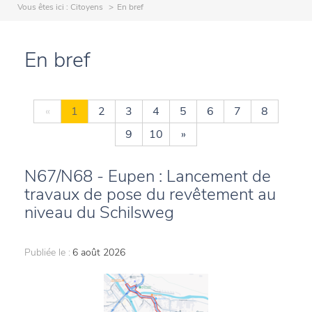
Vous êtes ici :
Citoyens
En bref
En bref
«
1
2
3
4
5
6
7
8
9
10
»
N67/N68 - Eupen : Lancement de
travaux de pose du revêtement au
niveau du Schilsweg
Publiée le :
6 août 2026