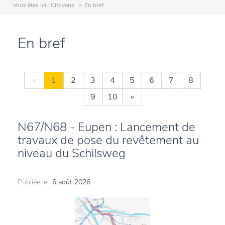
Vous êtes ici :
Citoyens
En bref
En bref
«
1
2
3
4
5
6
7
8
9
10
»
N67/N68 - Eupen : Lancement de
travaux de pose du revêtement au
niveau du Schilsweg
Publiée le :
6 août 2026