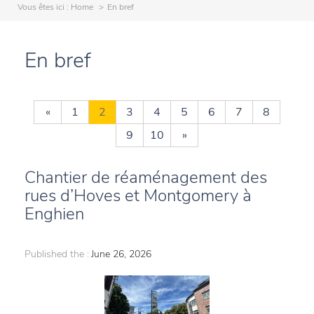
Vous êtes ici :
Home
En bref
En bref
«
1
2
3
4
5
6
7
8
9
10
»
Chantier de réaménagement des
rues d’Hoves et Montgomery à
Enghien
Published the :
June 26, 2026