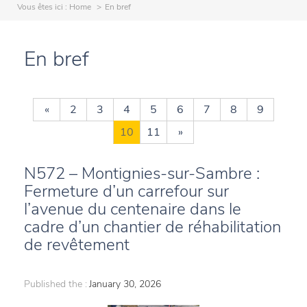
Vous êtes ici :
Home
En bref
En bref
«
2
3
4
5
6
7
8
9
10
11
»
N572 – Montignies-sur-Sambre :
Fermeture d’un carrefour sur
l’avenue du centenaire dans le
cadre d’un chantier de réhabilitation
de revêtement
Published the :
January 30, 2026