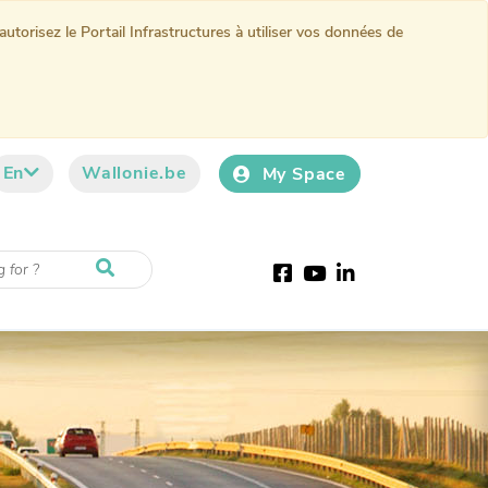
torisez le Portail Infrastructures à utiliser vos données de
En
Wallonie.be
My Space
Facebook
Youtube
LinkedIn