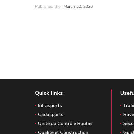
Published the :
March 30, 2026
Quick links
Usefu
Infrasports
Trafi
Cadasports
Rave
Unité du Contrôle Routier
Sécu
Qualité et Construction
Guic