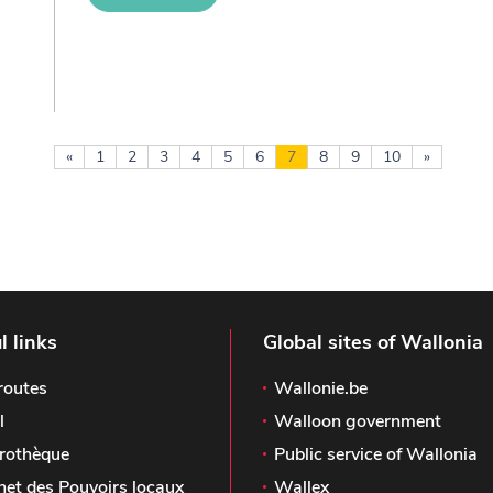
«
1
2
3
4
5
6
7
8
9
10
»
l links
Global sites of Wallonia
routes
Wallonie.be
l
Walloon government
rothèque
Public service of Wallonia
het des Pouvoirs locaux
Wallex