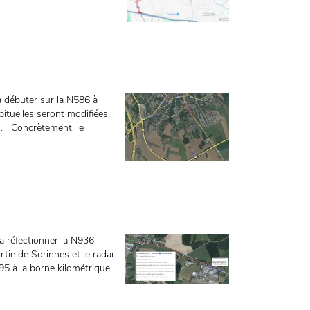
va débuter sur la N586 à
bituelles seront modifiées.
on. Concrètement, le
a réfectionner la N936 –
rtie de Sorinnes et le radar
95 à la borne kilométrique