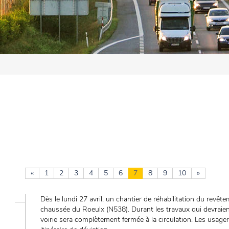
«
1
2
3
4
5
6
7
8
9
10
»
Dès le lundi 27 avril, un chantier de réhabilitation du rev
chaussée du Roeulx (N538). Durant les travaux qui devraien
voirie sera complètement fermée à la circulation. Les usager