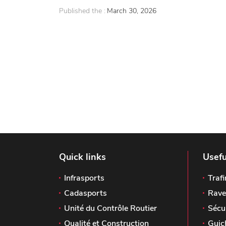
Published the :
March 30, 2026
Quick links
Usefu
Infrasports
Trafi
Cadasports
Rave
Unité du Contrôle Routier
Sécu
Qualité et Construction
Guic