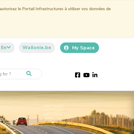
torisez le Portail Infrastructures à utiliser vos données de
En
Wallonie.be
My Space
Facebook
Youtube
LinkedIn