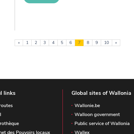
«
1
2
3
4
5
6
7
8
9
10
»
l links
Global sites of Wallonia
routes
Wallonie.be
l
Walloon government
rothèque
Public service of Wallonia
het des Pouvoirs locaux
Wallex