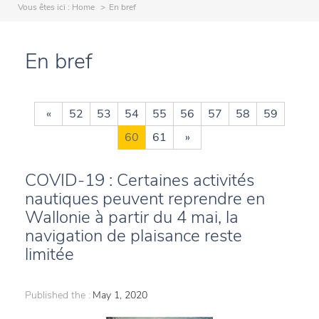
Vous êtes ici :
Home
En bref
En bref
«
52
53
54
55
56
57
58
59
60
61
»
COVID-19 : Certaines activités
nautiques peuvent reprendre en
Wallonie à partir du 4 mai, la
navigation de plaisance reste
limitée
Published the :
May 1, 2020