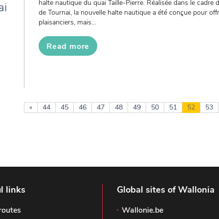
halte nautique du quai Taille-Pierre. Réalisée dans le cadre 
ai
de Tournai, la nouvelle halte nautique a été conçue pour off
plaisanciers, mais...
Read more
«
44
45
46
47
48
49
50
51
52
53
l links
Global sites of Wallonia
routes
Wallonie.be