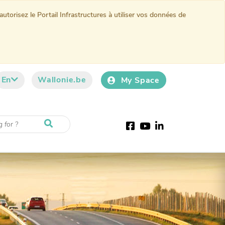
torisez le Portail Infrastructures à utiliser vos données de
En
Wallonie.be
My Space
Facebook
Youtube
LinkedIn