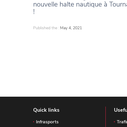
nouvelle halte nautique à Tourn
!
Published the :
May 4, 2021
Quick links
Usefu
Infrasports
Trafi