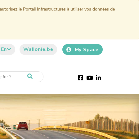
torisez le Portail Infrastructures à utiliser vos données de
En
Wallonie.be
My Space
Facebook
Youtube
LinkedIn