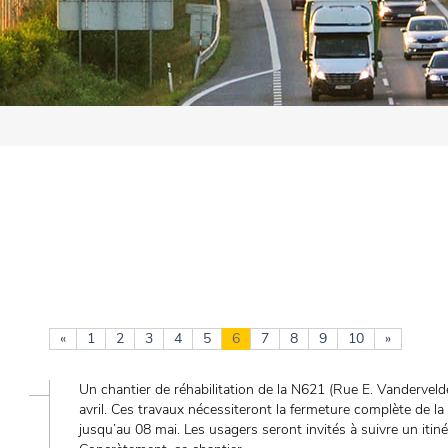
«
1
2
3
4
5
6
7
8
9
10
»
Un chantier de réhabilitation de la N621 (Rue E. Vanderveld
avril. Ces travaux nécessiteront la fermeture complète de la v
jusqu’au 08 mai. Les usagers seront invités à suivre un itiné