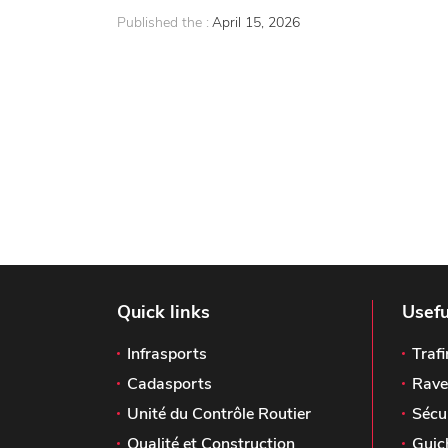
Published the :
April 15, 2026
Quick links
Usefu
Infrasports
Trafi
Cadasports
Rave
Unité du Contrôle Routier
Sécu
Qualité et Construction
Guic