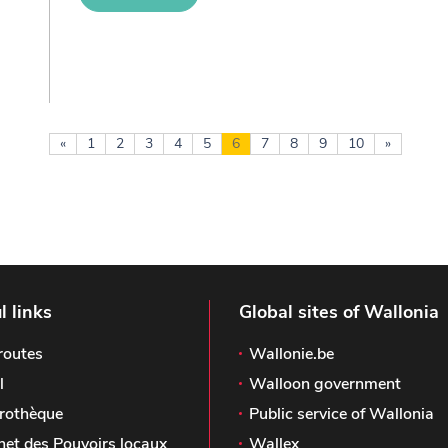
«
1
2
3
4
5
6
7
8
9
10
»
l links
Global sites of Wallonia
routes
Wallonie.be
l
Walloon government
rothèque
Public service of Wallonia
het des Pouvoirs locaux
Wallex