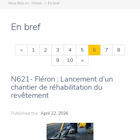
Vous êtes ici :
Home
En bref
En bref
«
1
2
3
4
5
6
7
8
9
10
»
N621- Fléron : Lancement d’un
chantier de réhabilitation du
revêtement
Published the :
April 22, 2026