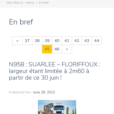
Vous êtes ici :
Home
En bref
En bref
«
37
38
39
40
41
42
43
44
45
46
»
N958 : SUARLEE – FLORIFFOUX :
largeur étant limitée à 2m60 à
partir de ce 30 juin !
Published the :
June 28, 2022