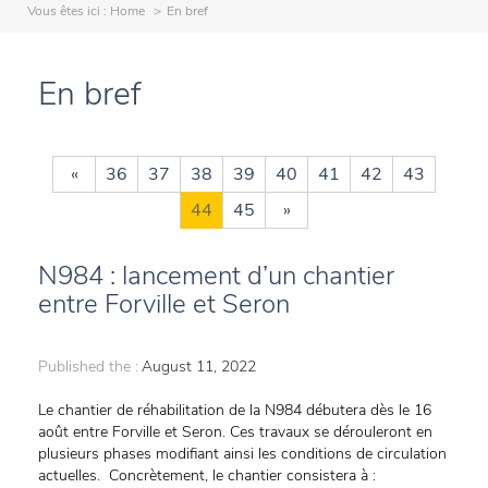
Vous êtes ici :
Home
En bref
En bref
«
36
37
38
39
40
41
42
43
44
45
»
N984 : lancement d’un chantier
entre Forville et Seron
Published the :
August 11, 2022
Le chantier de réhabilitation de la N984 débutera dès le 16
août entre Forville et Seron. Ces travaux se dérouleront en
plusieurs phases modifiant ainsi les conditions de circulation
actuelles. Concrètement, le chantier consistera à :