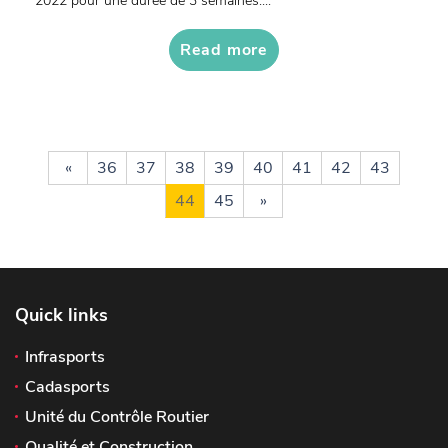
2022 pour une durée de 3 semaines....
Read more
«
36
37
38
39
40
41
42
43
44
45
»
Quick links
Infrasports
Cadasports
Unité du Contrôle Routier
Qualité et Construction