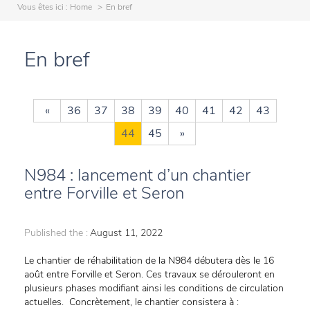
Vous êtes ici :
Home
En bref
En bref
«
36
37
38
39
40
41
42
43
44
45
»
N984 : lancement d’un chantier
entre Forville et Seron
Published the :
August 11, 2022
Le chantier de réhabilitation de la N984 débutera dès le 16
août entre Forville et Seron. Ces travaux se dérouleront en
plusieurs phases modifiant ainsi les conditions de circulation
actuelles. Concrètement, le chantier consistera à :