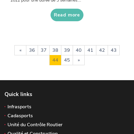
2022 pour une durée de 3 semaines....
Read more
«
36
37
38
39
40
41
42
43
44
45
»
Quick links
Infrasports
Cadasports
Unité du Contrôle Routier
Qualité et Construction