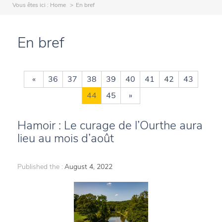
Vous êtes ici :
Home
En bref
En bref
«
36
37
38
39
40
41
42
43
44
45
»
Hamoir : Le curage de l’Ourthe aura
lieu au mois d’août
Published the :
August 4, 2022