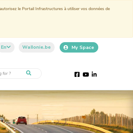
torisez le Portail Infrastructures à utiliser vos données de
En
Wallonie.be
My Space
Facebook
Youtube
LinkedIn