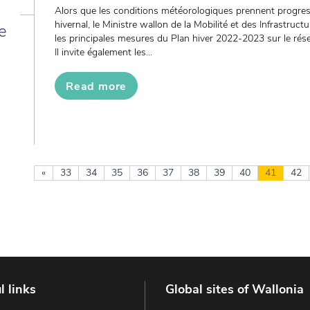
Alors que les conditions météorologiques prennent progre
hivernal, le Ministre wallon de la Mobilité et des Infrastruct
e
les principales mesures du Plan hiver 2022-2023 sur le rése
Il invite également les...
Read more
«
33
34
35
36
37
38
39
40
41
42
l links
Global sites of Wallonia