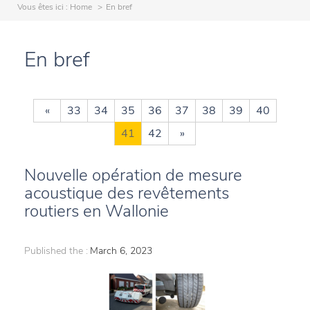
Vous êtes ici :
Home
En bref
En bref
«
33
34
35
36
37
38
39
40
41
42
»
Nouvelle opération de mesure
acoustique des revêtements
routiers en Wallonie
Published the :
March 6, 2023