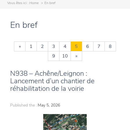
Vous êtes ici :
Home
En bref
En bref
«
1
2
3
4
5
6
7
8
9
10
»
N938 – Achêne/Leignon :
Lancement d’un chantier de
réhabilitation de la voirie
Published the :
May 5, 2026