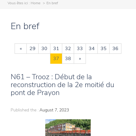
Vous êtes ici :
Home
En bref
En bref
«
29
30
31
32
33
34
35
36
37
38
»
N61 – Trooz : Début de la
reconstruction de la 2e moitié du
pont de Prayon
Published the :
August 7, 2023