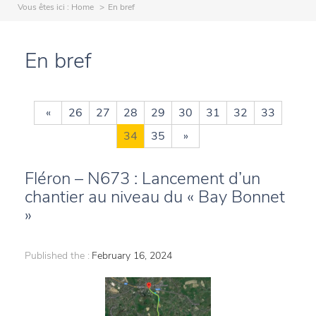
Vous êtes ici :
Home
En bref
En bref
«
26
27
28
29
30
31
32
33
34
35
»
Fléron – N673 : Lancement d’un
chantier au niveau du « Bay Bonnet
»
Published the :
February 16, 2024