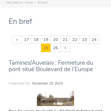
Vous êtes ici :
Home
En bref
En bref
«
17
18
19
20
21
22
23
24
25
26
»
Tamines/Auvelais : Fermeture du
pont situé Boulevard de l’Europe
Published the :
November 19, 2024
Pour des raisons de sécurité, il a été décidé de fermer le pont