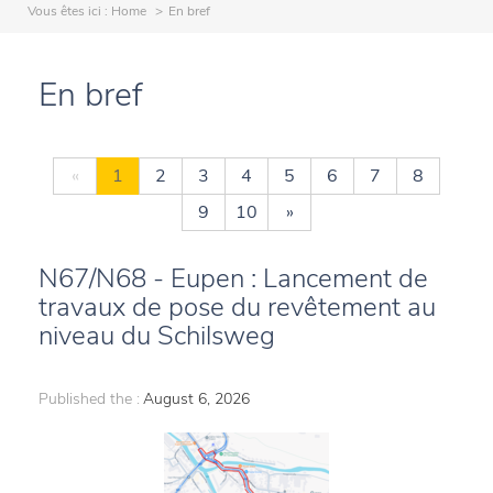
Vous êtes ici :
Home
En bref
En bref
«
1
2
3
4
5
6
7
8
9
10
»
N67/N68 - Eupen : Lancement de
travaux de pose du revêtement au
niveau du Schilsweg
Published the :
August 6, 2026