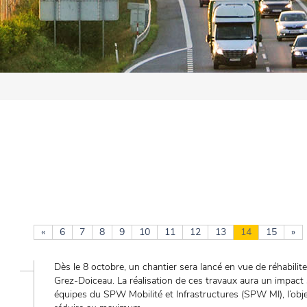
«
6
7
8
9
10
11
12
13
14
15
»
Dès le 8 octobre, un chantier sera lancé en vue de réhabilit
Grez-Doiceau. La réalisation de ces travaux aura un impact 
équipes du SPW Mobilité et Infrastructures (SPW MI), l’obj