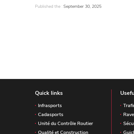
Published the :
September 30, 2025
Quick links
Usefu
Infrasports
Trafi
Cadasports
Rave
Unité du Contrôle Routier
Sécu
Qualité et Construction
Guic