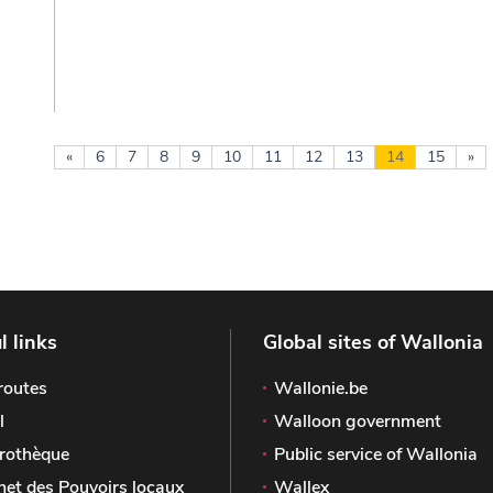
«
6
7
8
9
10
11
12
13
14
15
»
l links
Global sites of Wallonia
routes
Wallonie.be
l
Walloon government
rothèque
Public service of Wallonia
het des Pouvoirs locaux
Wallex