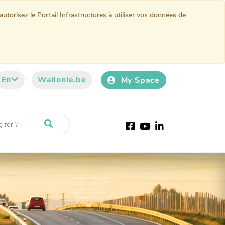
torisez le Portail Infrastructures à utiliser vos données de
En
Wallonie.be
My Space
Facebook
Youtube
LinkedIn