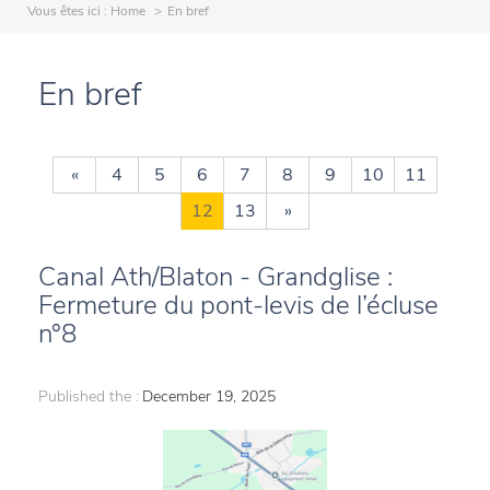
Vous êtes ici :
Home
En bref
En bref
«
4
5
6
7
8
9
10
11
12
13
»
Canal Ath/Blaton - Grandglise :
Fermeture du pont-levis de l’écluse
n°8
Published the :
December 19, 2025