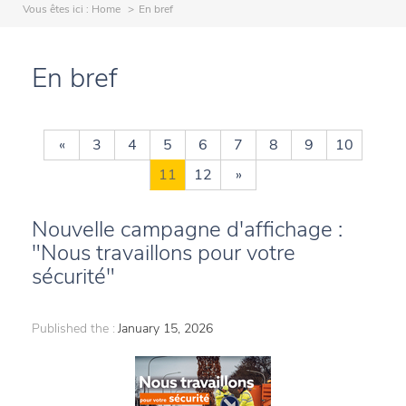
Vous êtes ici :
Home
En bref
En bref
«
3
4
5
6
7
8
9
10
11
12
»
Nouvelle campagne d'affichage :
"Nous travaillons pour votre
sécurité"
Published the :
January 15, 2026