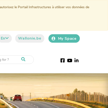
torisez le Portail Infrastructures à utiliser vos données de
En
Wallonie.be
My Space
Facebook
Youtube
LinkedIn