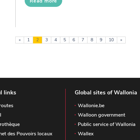
Read more
«
1
2
3
4
5
6
7
8
9
10
»
l links
Global sites of Wallonia
routes
Wallonie.be
l
Walloon government
rothèque
Public service of Wallonia
het des Pouvoirs locaux
Wallex