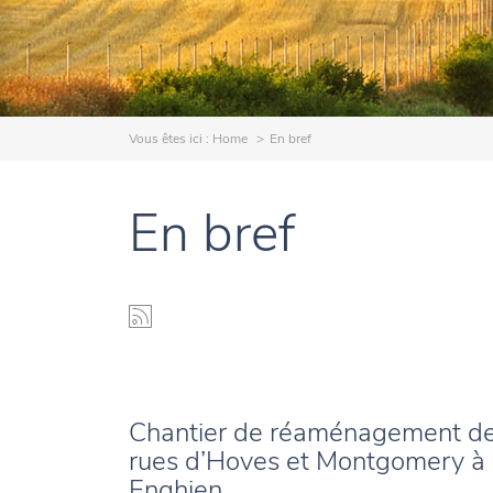
Vous êtes ici :
Home
En bref
En bref
Chantier de réaménagement d
rues d’Hoves et Montgomery à
Enghien