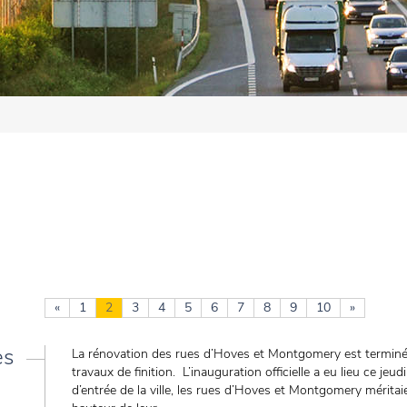
«
1
2
3
4
5
6
7
8
9
10
»
es
La rénovation des rues d’Hoves et Montgomery est terminée
travaux de finition. L’inauguration officielle a eu lieu ce jeu
d’entrée de la ville, les rues d’Hoves et Montgomery mérit