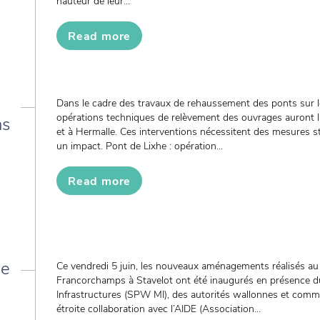
hauteur de leur...
Read more
Dans le cadre des travaux de rehaussement des ponts sur le
opérations techniques de relèvement des ouvrages auront l
ns
et à Hermalle. Ces interventions nécessitent des mesures st
un impact. Pont de Lixhe : opération...
Read more
de
Ce vendredi 5 juin, les nouveaux aménagements réalisés au 
Francorchamps à Stavelot ont été inaugurés en présence d
Infrastructures (SPW MI), des autorités wallonnes et commun
étroite collaboration avec l’AIDE (Association...