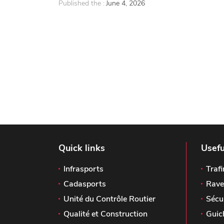
Published the :
June 4, 2026
Quick links
Usefu
Infrasports
Trafi
Cadasports
Rave
Unité du Contrôle Routier
Sécu
Qualité et Construction
Guic