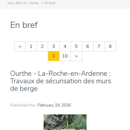
Vous êtes ici :
Home
En bref
En bref
«
1
2
3
4
5
6
7
8
9
10
»
Ourthe - La-Roche-en-Ardenne :
Travaux de sécurisation des murs
de berge
Published the :
February 19, 2026