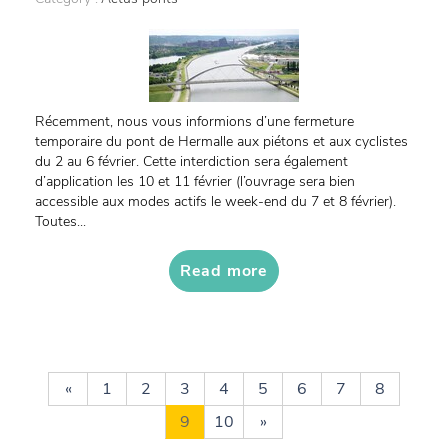
Récemment, nous vous informions d’une fermeture
temporaire du pont de Hermalle aux piétons et aux cyclistes
du 2 au 6 février. Cette interdiction sera également
d’application les 10 et 11 février (l’ouvrage sera bien
accessible aux modes actifs le week-end du 7 et 8 février).
Toutes...
Read more
«
1
2
3
4
5
6
7
8
9
10
»