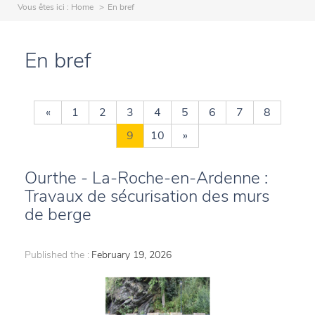
Vous êtes ici :
Home
En bref
En bref
«
1
2
3
4
5
6
7
8
9
10
»
Ourthe - La-Roche-en-Ardenne :
Travaux de sécurisation des murs
de berge
Published the :
February 19, 2026