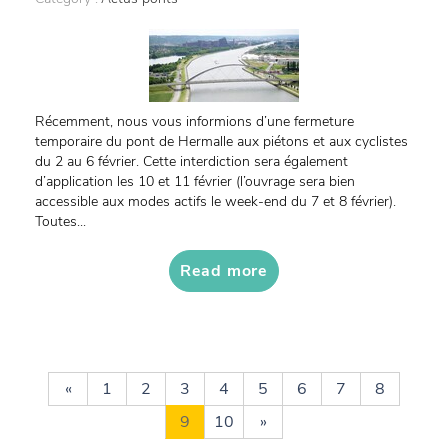
Récemment, nous vous informions d’une fermeture
temporaire du pont de Hermalle aux piétons et aux cyclistes
du 2 au 6 février. Cette interdiction sera également
d’application les 10 et 11 février (l’ouvrage sera bien
accessible aux modes actifs le week-end du 7 et 8 février).
Toutes...
Read more
«
1
2
3
4
5
6
7
8
9
10
»