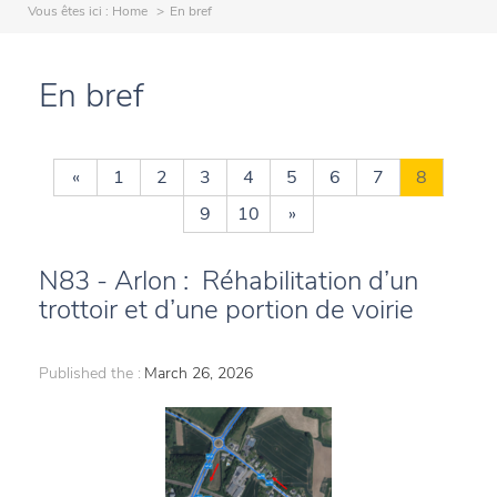
Vous êtes ici :
Home
En bref
En bref
«
1
2
3
4
5
6
7
8
9
10
»
N83 - Arlon : Réhabilitation d’un
trottoir et d’une portion de voirie
Published the :
March 26, 2026