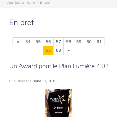
Vous êtes ici :
Home
En bref
En bref
«
54
55
56
57
58
59
60
61
62
63
»
Un Award pour le Plan Lumière 4.0 !
Published the :
June 21, 2019