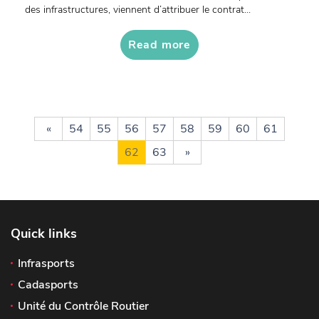
des infrastructures, viennent d’attribuer le contrat...
Read more
«
54
55
56
57
58
59
60
61
62
63
»
Quick links
Infrasports
Cadasports
Unité du Contrôle Routier