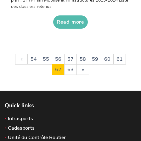
plan : SPW Plan Mobilité et Infrastructures 2019-2024 Liste
des dossiers retenus
Read more
«
54
55
56
57
58
59
60
61
62
63
»
Quick links
Infrasports
Cadasports
Unité du Contrôle Routier