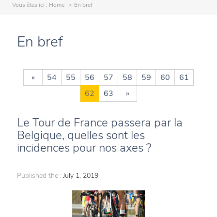
Vous êtes ici :
Home
En bref
En bref
«
54
55
56
57
58
59
60
61
62
63
»
Le Tour de France passera par la
Belgique, quelles sont les
incidences pour nos axes ?
Published the :
July 1, 2019