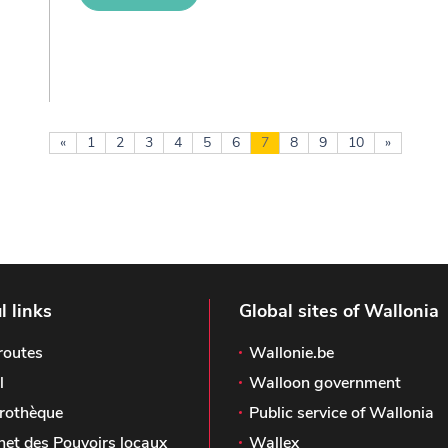
«
1
2
3
4
5
6
7
8
9
10
»
l links
Global sites of Wallonia
routes
Wallonie.be
l
Walloon government
rothèque
Public service of Wallonia
het des Pouvoirs locaux
Wallex