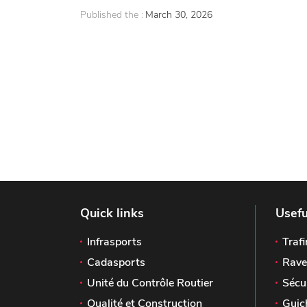
Published the :
March 30, 2026
Quick links
Usefu
Infrasports
Trafi
Cadasports
Rave
Unité du Contrôle Routier
Sécu
Qualité et Construction
Guic