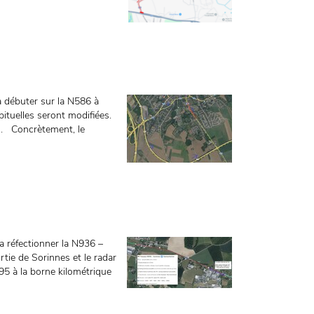
va débuter sur la N586 à
bituelles seront modifiées.
on. Concrètement, le
a réfectionner la N936 –
rtie de Sorinnes et le radar
95 à la borne kilométrique