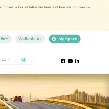
torisez le Portail Infrastructures à utiliser vos données de
En
Wallonie.be
My Space
Facebook
Youtube
LinkedIn