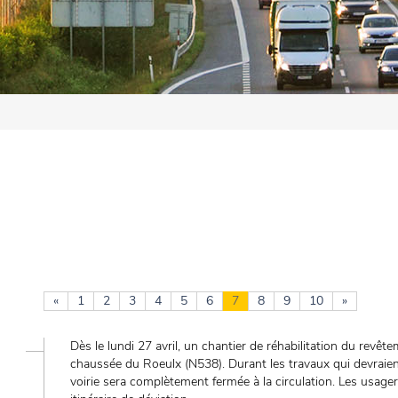
«
1
2
3
4
5
6
7
8
9
10
»
Dès le lundi 27 avril, un chantier de réhabilitation du rev
chaussée du Roeulx (N538). Durant les travaux qui devraien
voirie sera complètement fermée à la circulation. Les usager