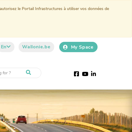
torisez le Portail Infrastructures à utiliser vos données de
En
Wallonie.be
My Space
Facebook
Youtube
LinkedIn