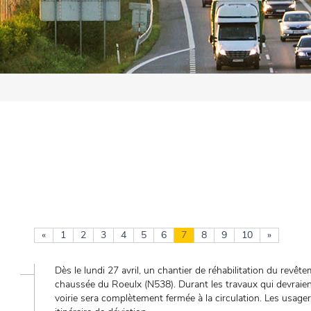
«
1
2
3
4
5
6
7
8
9
10
»
Dès le lundi 27 avril, un chantier de réhabilitation du rev
chaussée du Roeulx (N538). Durant les travaux qui devraien
voirie sera complètement fermée à la circulation. Les usager