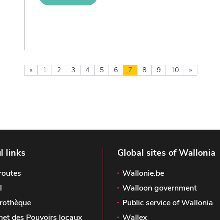
«
1
2
3
4
5
6
7
8
9
10
»
l links
Global sites of Wallonia
routes
Wallonie.be
l
Walloon government
rothèque
Public service of Wallonia
het des Pouvoirs locaux
Wallex