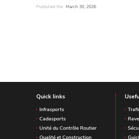
Published the :
March 30, 2026
Quick links
Usefu
Infrasports
Trafi
Cadasports
Rave
Unité du Contrôle Routier
Sécu
Qualité et Construction
Guic