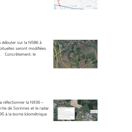
va débuter sur la N586 à
bituelles seront modifiées.
on. Concrètement, le
a réfectionner la N936 –
rtie de Sorinnes et le radar
95 à la borne kilométrique