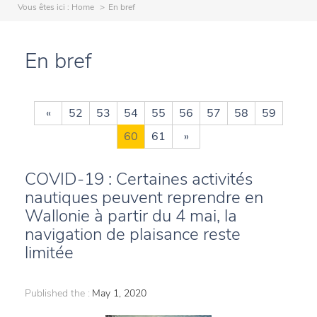
Vous êtes ici :
Home
En bref
En bref
«
52
53
54
55
56
57
58
59
60
61
»
COVID-19 : Certaines activités
nautiques peuvent reprendre en
Wallonie à partir du 4 mai, la
navigation de plaisance reste
limitée
Published the :
May 1, 2020