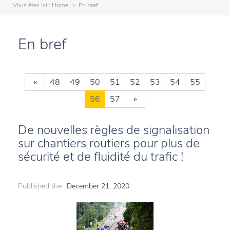
Vous êtes ici :
Home
En bref
En bref
«
48
49
50
51
52
53
54
55
56
57
»
De nouvelles règles de signalisation
sur chantiers routiers pour plus de
sécurité et de fluidité du trafic !
Published the :
December 21, 2020