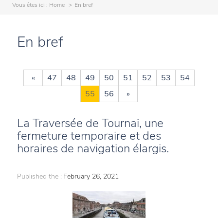
Vous êtes ici :
Home
En bref
En bref
«
47
48
49
50
51
52
53
54
55
56
»
La Traversée de Tournai, une
fermeture temporaire et des
horaires de navigation élargis.
Published the :
February 26, 2021