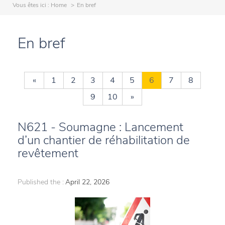
Vous êtes ici :
Home
En bref
En bref
«
1
2
3
4
5
6
7
8
9
10
»
N621 - Soumagne : Lancement
d’un chantier de réhabilitation de
revêtement
Published the :
April 22, 2026