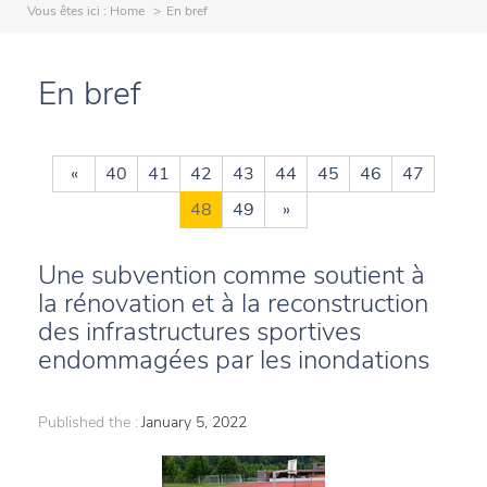
Vous êtes ici :
Home
En bref
En bref
«
40
41
42
43
44
45
46
47
48
49
»
Une subvention comme soutient à
la rénovation et à la reconstruction
des infrastructures sportives
endommagées par les inondations
Published the :
January 5, 2022