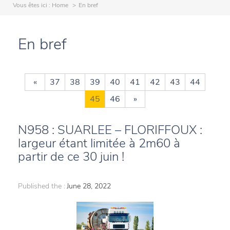
Vous êtes ici :
Home
En bref
En bref
«
37
38
39
40
41
42
43
44
45
46
»
N958 : SUARLEE – FLORIFFOUX :
largeur étant limitée à 2m60 à
partir de ce 30 juin !
Published the :
June 28, 2022