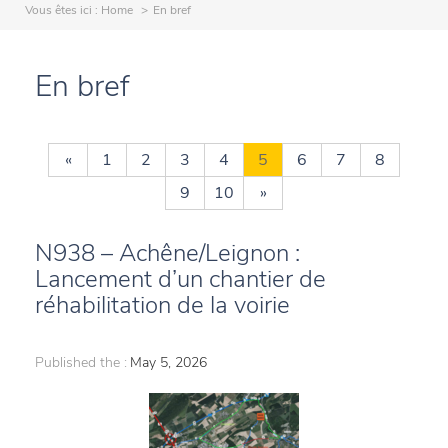
Vous êtes ici :
Home
En bref
En bref
«
1
2
3
4
5
6
7
8
9
10
»
N938 – Achêne/Leignon :
Lancement d’un chantier de
réhabilitation de la voirie
Published the :
May 5, 2026