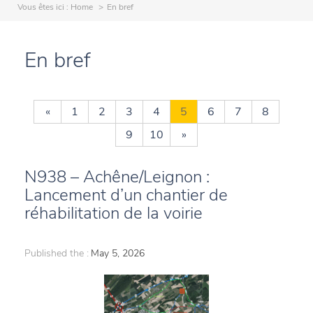
Vous êtes ici :
Home
En bref
En bref
«
1
2
3
4
5
6
7
8
9
10
»
N938 – Achêne/Leignon :
Lancement d’un chantier de
réhabilitation de la voirie
Published the :
May 5, 2026