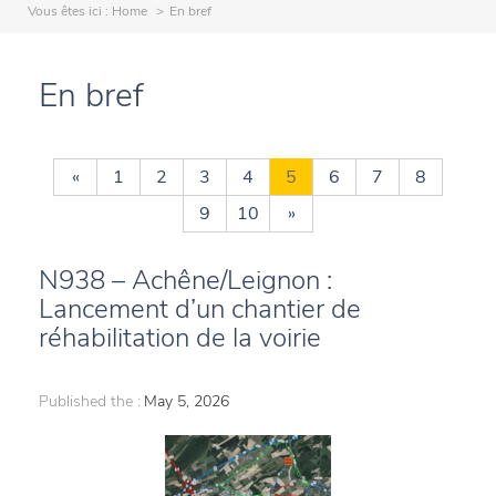
Vous êtes ici :
Home
En bref
En bref
«
1
2
3
4
5
6
7
8
9
10
»
N938 – Achêne/Leignon :
Lancement d’un chantier de
réhabilitation de la voirie
Published the :
May 5, 2026